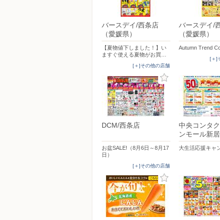
バースデイ/西条店
バースデイ/
（愛媛県）
（愛媛県）
【夏物値下しました！】い
Autumn Trend Co
ますぐ使える夏物がお買…
[＋
[＋]その他の店舗
DCM/西条店
中央コンタク
ンモール新居
お盆SALE!（8月6日～8月17
大生活応援キャ
日）
[＋]その他の店舗