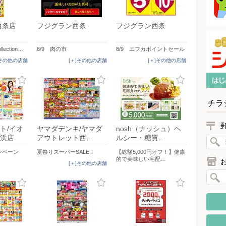
西条店
フジグラン西条
フジグラン西条
llection…
8/9 肉の市
8/9 エフカポイントセール
]その他の店舗
[＋]その他の店舗
[＋]その他の店舗
チラ
ト/イオ
ヤマダデンキ/ヤマダ
nosh（ナッシュ）ヘ
浜店
アウトレット西…
ルシー・糖質…
ンペーン
夏祭りスーパーSALE！
【総額5,000円オフ！】健康
的で美味しい宅配…
[＋]その他の店舗