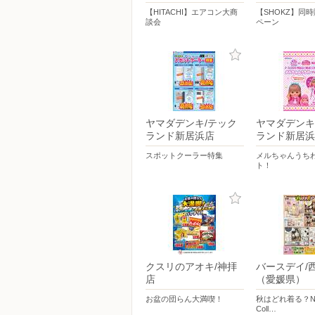
【HITACHI】エアコン大商
【SHOKZ】同
談会
ペーン
ヤマダデンキ/テック
ヤマダデンキ
ランド新居浜店
ランド新居浜
スポットクーラー特集
メルちゃんうち
ト！
クスリのアオキ/神拝
バースデイ/
店
（愛媛県）
お盆の団らん大満喫！
秋はどれ着る？New 
Coll…