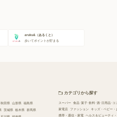
aruku&（あるくと）
歩いてポイントが貯まる
カテゴリから探す
スーパー
食品･菓子･飲料･酒･日用品･コ
秋田県
山形県
福島県
家電店
ファッション
キッズ・ベビー・
県
茨城県
栃木県
群馬県
携帯・通信・家電
ヘルス＆ビューティ・
石川県
福井県