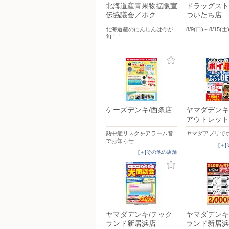
北海道産青果物拡販宣
ドラッグスト
伝協議会／ホク…
ついたち店
北海道産のにんじんは今が
8/9(日)～8/15(土
旬！！
ケーズデンキ/西条店
ヤマダデンキ
アウトレット
熱中症リスクをアラーム音
ヤマダアプリで
でお知らせ
[＋
[＋]その他の店舗
ヤマダデンキ/テック
ヤマダデンキ
ランド新居浜店
ランド新居浜