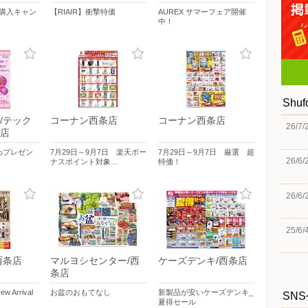
時購入キャン
【RIAIR】衝撃特価
AUREX サマーフェア開催
中！
Shu
/テック
コーナン西条店
コーナン西条店
26/7/
店
わプレゼン
7月29日～9月7日 楽天ボー
7月29日～9月7日 厳選 超
26/6/
ナスポイント対象…
特価！
26/6/
25/6/
西条店
マルヨシセンター/西
ケーズデンキ/西条店
条店
Arrival
お盆のおもてなし
新製品が安いケーズデンキ_
SN
夏得セール