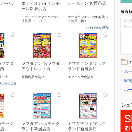
アモリ/
エディオン/イオンモ
ケーズデンキ/西条店
ール新居浜店
最近
)
エディオンサマーバーゲン
ケーズデンキでPayPay使っ
最近
決算夏フェス!
てお買い物！
あり
[＋]その他の店舗
/ヤマダ
ヤマダデンキ/ヤマダ
ヤマダデンキ/テック
西…
アウトレット西…
ランド新居浜店
ス
ポイ活
夏物商品大処分！
エアコン大商談会
家
]その他の店舗
ホ
シュ
/テック
ヤマダデンキ/テック
ヤマダデンキ/テック
店
ランド新居浜店
ランド新居浜店