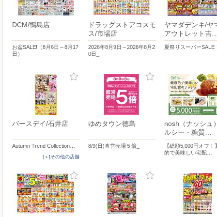
DCM/鴨島店
ドラッグストアコスモ
ヤマダデンキ/ヤ
ス/市場店
アウトレット吉
お盆SALE!（8月6日～8月17
2026年8月9日～2026年8月2
夏祭りスーパーSALE
日）
0日_
バースデイ/石井店
ゆめタウン徳島
nosh（ナッシュ
ルシー・糖質…
Autumn Trend Collection…
8/9(日)直営売場５倍_
【総額5,000円オフ
的で美味しい宅配…
[＋]その他の店舗