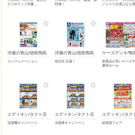
ナスポイント対象…
特価！
いシャツを選ぶなら
洋服の青山/徳島鴨島
洋服の青山/徳島鴨島
ケーズデンキ/鴨
インフォメーション
就活生 応援！
新製品が安いケーズデ
夏得セール
エディオン/タクト店
エディオン/タクト店
エディオン/タク
洗濯機キャンペーン
冷蔵庫キャンペーン
給湯器フェア