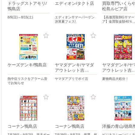
ドラッグストアモリ/
エディオン/タクト店
買取専門いくらや
鴨島店
松島ルピア店
8/9(日)～8/15(土)
エディオンサマーバーゲン
【高価買取BIGサマ
決算夏フェス!
ア】金買取金額40％
ケーズデンキ/鴨島店
ヤマダデンキ/ヤマダ
ヤマダデンキ/ヤ
アウトレット吉…
アウトレット吉
熱中症リスクをアラーム音
ヤマダアプリでポイ活
夏物商品大処分！
でお知らせ
コーナン鴨島店
コーナン鴨島店
洋服の青山/徳島
7月29日～9月7日 楽天ボー
7月29日～9月7日 厳選 超
ビジネスシーンにふ