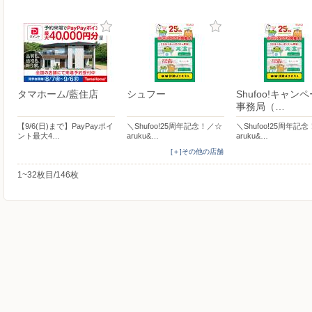
タマホーム/藍住店
シュフー
Shufoo!キャン
事務局（…
【9/6(日)まで】PayPayポイ
＼Shufoo!25周年記念！／☆
＼Shufoo!25周年記
ント最大4…
aruku&…
aruku&…
[＋]その他の店舗
1~32枚目/146枚