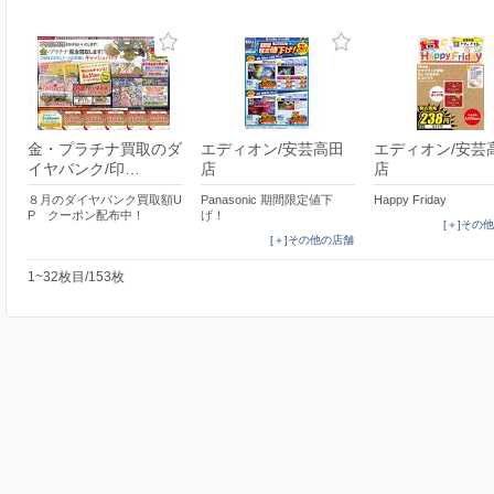
金・プラチナ買取のダ
エディオン/安芸高田
エディオン/安芸
イヤバンク/印…
店
店
８月のダイヤバンク買取額U
Panasonic 期間限定値下
Happy Friday
P クーポン配布中！
げ！
[＋]その
[＋]その他の店舗
1~32枚目/153枚