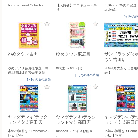
Autumn Trend Collection…
【大特価】エコキュート祭
＼Shufoo!25周年記
り！
aruku&…
[＋]その
ゆめタウン吉田
ゆめタウン東広島
サンドラッグ/ゆ
ウン吉田店
ゆめアプリ会員様限定！毎
8/8(土)～8/16(日)_
26年7月大安くじ当
週土曜日は直営売場５倍_
表！
[＋]その他の店舗
[＋]その他の店舗
ヤマダデンキ/テック
ヤマダデンキ/テック
ヤマダデンキ/テ
ランド安芸高田店
ランド安芸高田店
ランド安芸高田
本気の値引き！Panasonicテ
amazon デバイスお盆セー
本気の値引き！Panaso
レビ【Min…
ル
レビ【4K有…