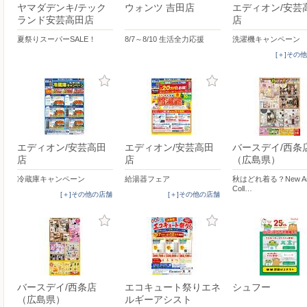
ヤマダデンキ/テック
ウォンツ 吉田店
エディオン/安芸
ランド安芸高田店
店
夏祭りスーパーSALE！
8/7～8/10 生活全力応援
洗濯機キャンペーン
[＋]その
エディオン/安芸高田
エディオン/安芸高田
バースデイ/西条
店
店
（広島県）
冷蔵庫キャンペーン
給湯器フェア
秋はどれ着る？New Arr
Coll…
[＋]その他の店舗
[＋]その他の店舗
バースデイ/西条店
エコキュート祭りエネ
シュフー
（広島県）
ルギーアシスト