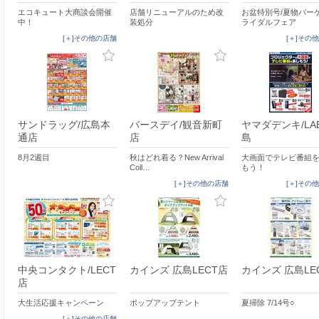
エコキュート大商談会開催
店舗リニューアルのため改
お盆特別号/夏物バーゲ
中！
装処分
ライダルフェア
[＋]その他の店舗
[＋]その
サンドラッグ/広島本
バースデイ/観音新町
ヤマダデンキ/LA
通店
店
島
8月2週目
秋はどれ着る？New Arrival
大画面でテレビ番組
Coll…
もう！
[＋]その他の店舗
[＋]その
中央コンタクト/LECT
カインズ 広島LECT店
カインズ 広島LE
店
大生活応援キャンペーン
ポップアップテント
夏掃除 7/14号○
[＋]その他の店舗