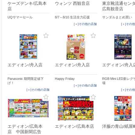
ケーズデンキ/広島本
ウォンツ 西観音店
東京靴流通センタ
店
広島観音店
UQサマーセール
8/7～8/10 生活全力応援
サンダルまとめ買い
[＋]その他の店舗
[＋]その
エディオン/舟入店
エディオン/舟入店
エディオン/舟入
Panasonic 期間限定値下
Happy Friday
RGB Mini LED新レ
げ！
場
[＋]その他の店舗
[＋]その他の店舗
[＋]その
エディオン/広島本
エディオン/広島本店
洋服の青山/紙屋
店 中国新聞広告