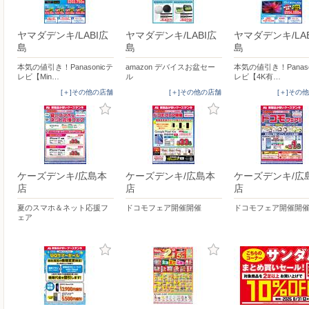
ヤマダデンキ/LABI広
ヤマダデンキ/LABI広
ヤマダデンキ/LA
島
島
島
本気の値引き！Panasonicテ
amazon デバイスお盆セー
本気の値引き！Panaso
レビ【Min…
ル
レビ【4K有…
[＋]その他の店舗
[＋]その他の店舗
[＋]その
ケーズデンキ/広島本
ケーズデンキ/広島本
ケーズデンキ/広
店
店
店
夏のスマホ＆ネット応援フ
ドコモフェア開催開催
ドコモフェア開催開
ェア