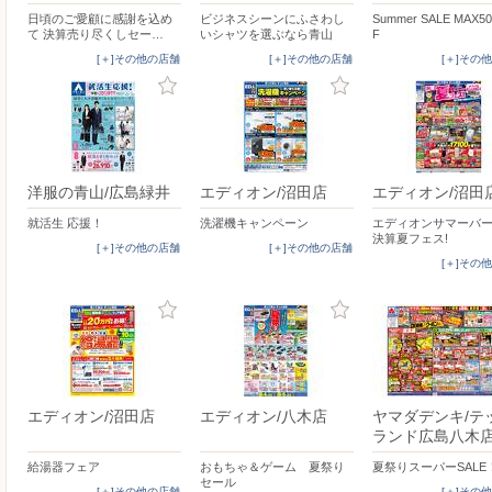
日頃のご愛顧に感謝を込め
ビジネスシーンにふさわし
Summer SALE MAX5
て 決算売り尽くしセー…
いシャツを選ぶなら青山
F
[＋]その他の店舗
[＋]その他の店舗
[＋]その
洋服の青山/広島緑井
エディオン/沼田店
エディオン/沼田
就活生 応援！
洗濯機キャンペーン
エディオンサマーバ
決算夏フェス!
[＋]その他の店舗
[＋]その他の店舗
[＋]その
エディオン/沼田店
エディオン/八木店
ヤマダデンキ/テ
ランド広島八木
給湯器フェア
おもちゃ＆ゲーム 夏祭り
夏祭りスーパーSALE
セール
[＋]その他の店舗
[＋]その