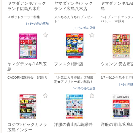
ヤマダデンキ/テック
ヤマダデンキ/テック
ヤマダデンキ/LA
ランド広島八木店
ランド広島八木店
島
スポットクーラー特集
メルちゃんうちわプレゼン
ベイブレード エック
ト！
バトル 8/8限り
[＋]その他の店舗
[＋]その他の店舗
ヤマダデンキ/LABI広
フレスタ相田店
ウォンツ 安古市
島
CACORNE体験会 8/9限り
『お気に入り登録』店舗限
8/7～8/10 生活全力応
定★アプリクーポン配信！
[＋]その
[＋]その他の店舗
コジマ×ビックカメラ
洋服の青山/広島緑井
洋服の青山/広島
広島インター…