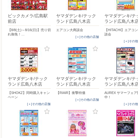
ビックカメラ/広島駅
ヤマダデンキ/テック
ヤマダデンキ/テ
前店
ランド広島八木店
ランド広島八木
【8/8(土)～8/16(日)】売り切
エアコン大商談会
【HITACHI】エアコ
れ御免！…
談会
[＋]その他の店舗
[＋]その
ヤマダデンキ/テック
ヤマダデンキ/テック
ヤマダデンキ/テ
ランド広島八木店
ランド広島八木店
ランド広島八木
【SHOKZ】同時購入キャン
【RIAIR】衝撃特価
AUREX サマーフェ
ペーン
中！
[＋]その他の店舗
[＋]その他の店舗
[＋]その