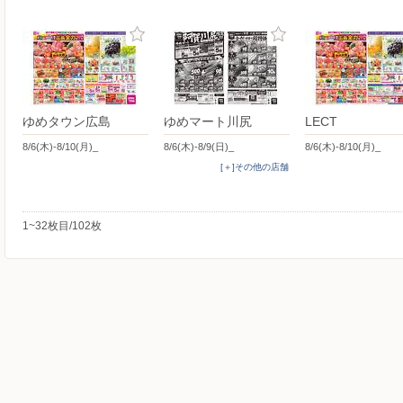
ゆめタウン広島
ゆめマート川尻
LECT
8/6(木)-8/10(月)_
8/6(木)-8/9(日)_
8/6(木)-8/10(月)_
[＋]その他の店舗
1~32枚目/102枚