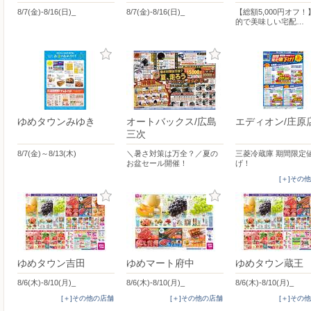
8/7(金)-8/16(日)_
8/7(金)-8/16(日)_
【総額5,000円オフ
的で美味しい宅配…
ゆめタウンみゆき
オートバックス/広島
エディオン/庄原
三次
8/7(金)～8/13(木)
＼暑さ対策は万全？／夏の
三菱冷蔵庫 期間限定
お盆セール開催！
げ！
[＋]その
ゆめタウン吉田
ゆめマート府中
ゆめタウン蔵王
8/6(木)-8/10(月)_
8/6(木)-8/10(月)_
8/6(木)-8/10(月)_
[＋]その他の店舗
[＋]その他の店舗
[＋]その