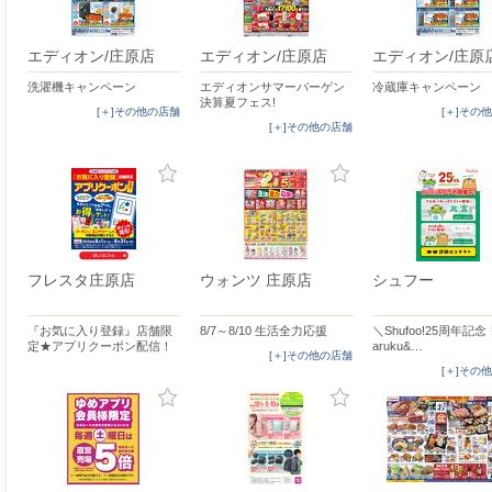
エディオン/庄原店
エディオン/庄原店
エディオン/庄原
洗濯機キャンペーン
エディオンサマーバーゲン
冷蔵庫キャンペーン
決算夏フェス!
[＋]その他の店舗
[＋]その
[＋]その他の店舗
フレスタ庄原店
ウォンツ 庄原店
シュフー
『お気に入り登録』店舗限
8/7～8/10 生活全力応援
＼Shufoo!25周年記
定★アプリクーポン配信！
aruku&…
[＋]その他の店舗
[＋]その