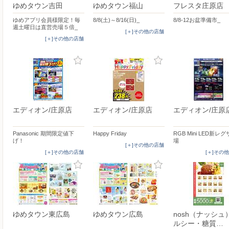
ゆめタウン吉田
ゆめタウン福山
フレスタ庄原店
ゆめアプリ会員様限定！毎
8/8(土)～8/16(日)_
8/8-12お盆準備市_
週土曜日は直営売場５倍_
[＋]その他の店舗
[＋]その他の店舗
エディオン/庄原店
エディオン/庄原店
エディオン/庄原
Panasonic 期間限定値下
Happy Friday
RGB Mini LED新レ
げ！
場
[＋]その他の店舗
[＋]その他の店舗
[＋]その
ゆめタウン東広島
ゆめタウン広島
nosh（ナッシュ
ルシー・糖質…