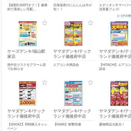
【総額5,000円オフ！】健康
北海道産のにんじんは今が
エディオンサマーバ
的で美味しい宅配…
旬！！
決算夏フェス!
[＋]その
ケーズデンキ/福山駅
ヤマダデンキ/テック
ヤマダデンキ/テ
家店
ランド備後府中店
ランド備後府中
熱中症リスクをアラーム音
エアコン大商談会
【HITACHI】エアコ
でお知らせ
談会
ヤマダデンキ/テック
ヤマダデンキ/テック
ヤマダデンキ/テ
ランド備後府中店
ランド備後府中店
ランド備後府中
【SHOKZ】同時購入キャン
【RIAIR】衝撃特価
夏物商品大処分！
ペーン