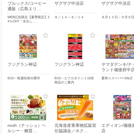
ブルックス/コーヒー
ザグザグ中須店
ザグザグ中須店
通販（広島エリ…
WEB広告限定【夏季限定】3
８／１０～８／１４
８月１０日～９月９
4％OFF『水出し…
フジグラン神辺
フジグラン神辺
ヤマダデンキ/テ
ランド備後府中
8/10～毎週恒例火曜市
8/10～エフカポイント10倍
夏祭りスーパーSALE
商品のご案内
nosh（ナッシュ）ヘ
北海道産青果物拡販宣
エディオン/備後
ルシー・糖質…
伝協議会／ホク…
店