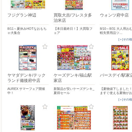
フジグラン神辺
買取大吉/フレスタ多
ウォンツ府中店
治米店
8/11～夏休みHOTなおもち
【本日最終日！】大買取フ
8/10～8/31 大人用
ゃ大集合
ェア
軽失禁用品ツ…
[＋]その
ヤマダデンキ/テック
ケーズデンキ/福山駅
バースデイ/駅家
ランド備後府中店
家店
AUREX サマーフェア開催
新製品が安いケーズデンキ_
【夏物値下しました
中！
夏得セール
ますぐ使える夏物が
[＋]その