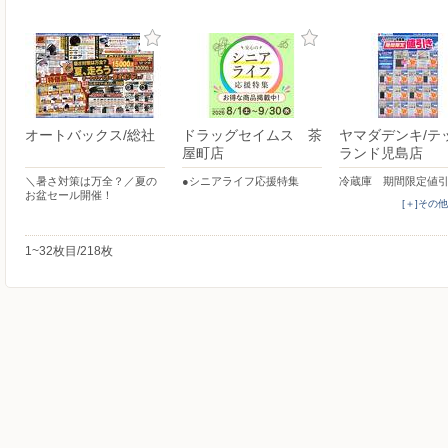
オートバックス/総社
ドラッグセイムス 茶
ヤマダデンキ/テ
屋町店
ランド児島店
＼暑さ対策は万全？／夏の
●シニアライフ応援特集
冷蔵庫 期間限定値
お盆セール開催！
[＋]その
1~32枚目/218枚