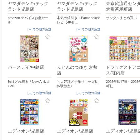
ヤマダデンキ/テック
ヤマダデンキ/テック
東京靴流通センタ
ランド児島店
ランド児島店
倉敷茶屋町店
amazon デバイスお盆セー
本気の値引き！Panasonicテ
サンダルまとめ買い
ル
レビ【4K有…
[＋]その他の店舗
[＋]その他の店舗
バースデイ/中畝店
ふとんのつゆき 倉敷
ドラッグストア
店
ス/荘内店
秋はどれ着る？New Arrival
＼大好評／手作りキッズ枕
2026年8月7日～2026
Coll…
体験教室♪
0日_
[＋]その他の店舗
[＋]その他の店舗
エディオン/児島店
エディオン/児島店
エディオン/児島