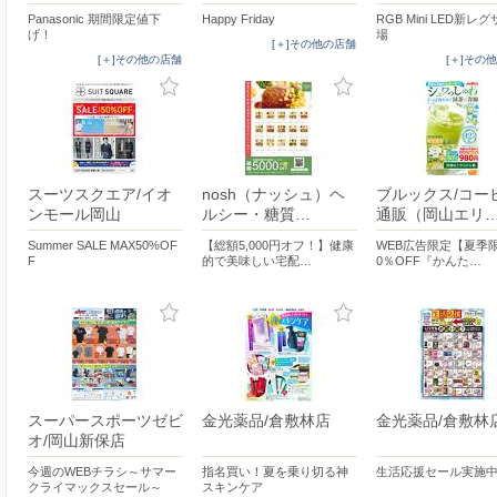
Panasonic 期間限定値下
Happy Friday
RGB Mini LED新レ
げ！
場
[＋]その他の店舗
[＋]その他の店舗
[＋]その
スーツスクエア/イオ
nosh（ナッシュ）ヘ
ブルックス/コー
ンモール岡山
ルシー・糖質…
通販（岡山エリ
Summer SALE MAX50%OF
【総額5,000円オフ！】健康
WEB広告限定【夏季
F
的で美味しい宅配…
0％OFF『かんた…
スーパースポーツゼビ
金光薬品/倉敷林店
金光薬品/倉敷林
オ/岡山新保店
今週のWEBチラシ～サマー
指名買い！夏を乗り切る神
生活応援セール実施
クライマックスセール～
スキンケア