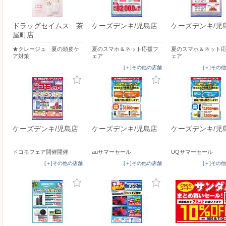
ドラッグセイムス 茶
ケーズデンキ/児島店
ケーズデンキ/児
屋町店
★クレージュ 夏の頭皮ケ
夏のスマホ＆ネット応援フ
夏のスマホ＆ネット
ア対策
ェア
ェア
[＋]その他の店舗
[＋]その
ケーズデンキ/児島店
ケーズデンキ/児島店
ケーズデンキ/児
ドコモフェア開催開催
auサマーセール
UQサマーセール
[＋]その他の店舗
[＋]その他の店舗
[＋]その