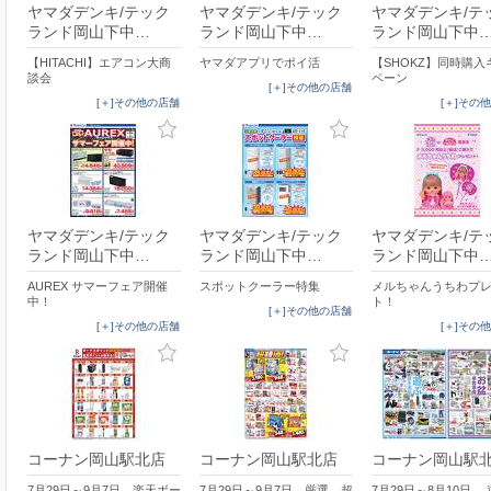
ヤマダデンキ/テック
ヤマダデンキ/テック
ヤマダデンキ/テ
ランド岡山下中…
ランド岡山下中…
ランド岡山下中
【HITACHI】エアコン大商
ヤマダアプリでポイ活
【SHOKZ】同時購入
談会
ペーン
[＋]その他の店舗
[＋]その他の店舗
[＋]その
ヤマダデンキ/テック
ヤマダデンキ/テック
ヤマダデンキ/テ
ランド岡山下中…
ランド岡山下中…
ランド岡山下中
AUREX サマーフェア開催
スポットクーラー特集
メルちゃんうちわプ
中！
ト！
[＋]その他の店舗
[＋]その他の店舗
[＋]その
コーナン岡山駅北店
コーナン岡山駅北店
コーナン岡山駅
7月29日～9月7日 楽天ボー
7月29日～9月7日 厳選 超
7月29日～8月10日