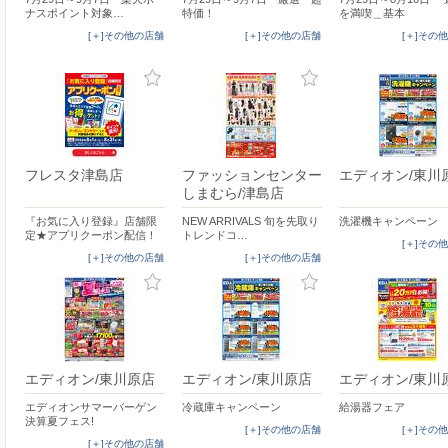
ナスポイント対象…
特価！
を満喫＿基本
[＋]その他の店舗
[＋]その他の店舗
[＋]その
フレスタ津島店
ファッションセンター
エディオン/東川
しまむら/津島店
『お気に入り登録』店舗限
NEW ARRIVALS 旬を先取り
洗濯機キャンペーン
定★アプリクーポン配信！
トレンドコ…
[＋]その
[＋]その他の店舗
[＋]その他の店舗
エディオン/東川原店
エディオン/東川原店
エディオン/東川
エディオンサマーバーゲン
冷蔵庫キャンペーン
給湯器フェア
決算夏フェス!
[＋]その他の店舗
[＋]その
[＋]その他の店舗