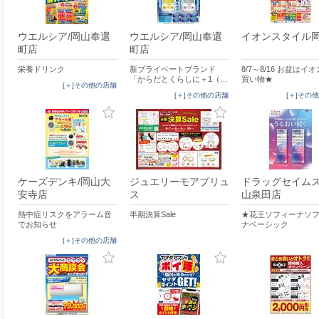
ウエルシア/岡山奉還
ウエルシア/岡山奉還
イオンスタイル
町店
町店
栄養ドリンク
新プライベートブランド
8/7～8/16 お盆はイ
「からだとくらしに＋1（…
買い物★
[＋]その他の店舗
[＋]その他の店舗
[＋]その
ケーズデンキ/岡山大
ジュエリーモアプリュ
ドラッグセイム
安寺店
ス
山泉田店
熱中症リスクをアラーム音
半期決算Sale
★花王ソフィーナソ
でお知らせ
ナベーシック
[＋]その他の店舗