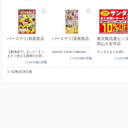
バースデイ/原尾島店
バースデイ/原尾島店
東京靴流通センタ
岡山大安寺店
【夏物値下しました！】い
Autumn Trend Collection…
サンダルまとめ買い
ますぐ使える夏物がお買…
[＋]その他の店舗
[＋]その
[＋]その他の店舗
1~32枚目/301枚