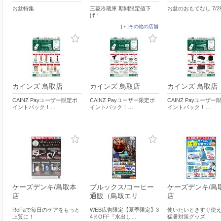
お盆特集
三菱冷蔵庫 期間限定値下
お盆のおもてなし 7/2
げ！
[＋]その他の店舗
カインズ 鳥取店
カインズ 鳥取店
カインズ 鳥取店
CAINZ Payユーザー限定ポ
CAINZ Payユーザー限定ポ
CAINZ Payユーザー
イントバック！…
イントバック！…
イントバック！…
ケーズデンキ/鳥取本
ブルックス/コーヒー
ケーズデンキ/鳥
店
通販（鳥取エリ…
店
ReFaで毎日のケアをもっと
WEB広告限定【夏季限定】3
使いたいときすぐ使
上質に！
4％OFF『水出し…
猛暑対策グッズ