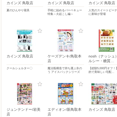
カインズ 鳥取店
カインズ 鳥取店
カインズ 鳥取店
夏のひんやり寝具
手軽に始めるバーベキュー
人気のスイートピー
特集～火起こし編～
に新味が登場
カインズ 鳥取店
ケーズデンキ/鳥取本
nosh（ナッシュ
店
ルシー・糖質…
クールシェルター〇
魔法瓶構造で持ち運ぶ氷の
【総額5,000円オフ
う アイスパックシリーズ
的で美味しい宅配…
ジュンテンドー/岩美
エディオン/新鳥取本
カインズ 鳥取店
店
店