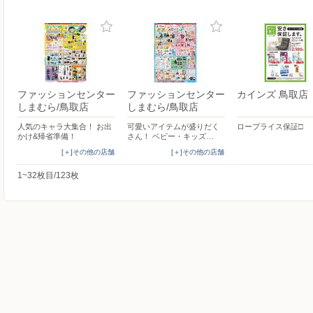
ファッションセンター
ファッションセンター
カインズ 鳥取店
しまむら/鳥取店
しまむら/鳥取店
人気のキャラ大集合！ お出
可愛いアイテムが盛りだく
ロープライス保証□
かけ&帰省準備！
さん！ ベビー・キッズ…
[＋]その他の店舗
[＋]その他の店舗
1~32枚目/123枚