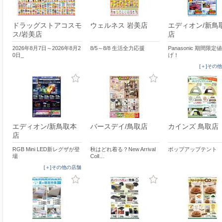
ドラッグストアコスモ
ウェルネス 岩美店
エディオン/新鳥
ス/岩美店
店
2026年8月7日～2026年8月2
8/5～8/8 生活全力応援
Panasonic 期間限定
0日_
げ！
[＋]その
エディオン/新鳥取本
バースデイ/鳥取店
カインズ 鳥取店
店
RGB Mini LED新レグザが登
秋はどれ着る？New Arrival
ポップアップテント
場
Coll…
[＋]その他の店舗