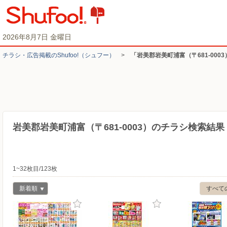
2026年8月7日 金曜日
チラシ・​広告掲載の​Shufoo!​（シュフー）
>
「岩美郡岩美町浦富（〒681-000
岩美郡岩美町浦富（〒681-0003）のチラシ検索結果
1~32枚目/123枚
新着順
すべて