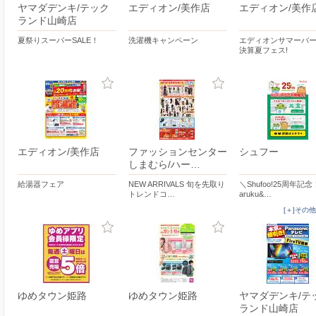
ヤマダデンキ/テック
エディオン/美作店
エディオン/美作
ランド山崎店
夏祭りスーパーSALE！
洗濯機キャンペーン
エディオンサマーバ
決算夏フェス!
エディオン/美作店
ファッションセンター
シュフー
しまむら/ハー…
給湯器フェア
NEW ARRIVALS 旬を先取り
＼Shufoo!25周年記
トレンドコ…
aruku&…
[＋]その
ゆめタウン姫路
ゆめタウン姫路
ヤマダデンキ/テ
ランド山崎店