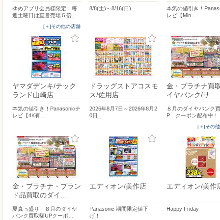
ゆめアプリ会員様限定！毎
8/8(土)～8/16(日)_
本気の値引き！Panaso
週土曜日は直営売場５倍_
レビ【Min…
[＋]その他の店舗
ヤマダデンキ/テック
ドラッグストアコスモ
金・プラチナ買
ランド山崎店
ス/佐用店
イヤバンク/サ…
本気の値引き！Panasonicテ
2026年8月7日～2026年8月2
８月のダイヤバンク買
レビ【4K有…
0日_
P クーポン配布中！
[＋]その
金・プラチナ・ブラン
エディオン/美作店
エディオン/美作
ド品買取のダイ…
夏真っ盛り ８月のダイヤ
Panasonic 期間限定値下
Happy Friday
バンク買取額UPクーポ…
げ！