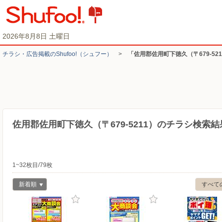
2026年8月8日 土曜日
チラシ・​広告掲載の​Shufoo!​（シュフー）
>
「佐用郡佐用町下徳久（〒679-5
佐用郡佐用町下徳久（〒679-5211）のチラシ検索結
1~32枚目/79枚
新着順
すべて