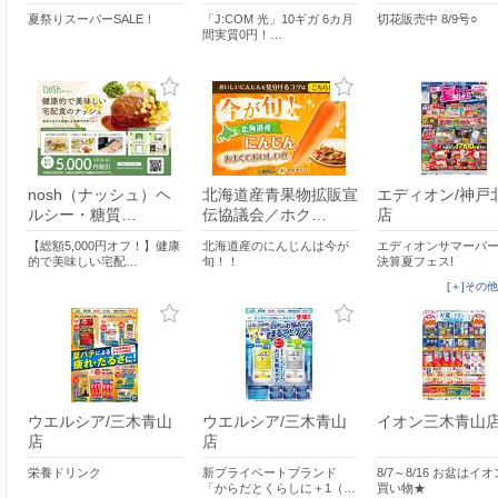
夏祭りスーパーSALE！
「J:COM 光」10ギガ 6カ月
切花販売中 8/9号○
間実質0円！…
nosh（ナッシュ）ヘ
北海道産青果物拡販宣
エディオン/神戸
ルシー・糖質…
伝協議会／ホク…
店
【総額5,000円オフ！】健康
北海道産のにんじんは今が
エディオンサマーバ
的で美味しい宅配…
旬！！
決算夏フェス!
[＋]その
ウエルシア/三木青山
ウエルシア/三木青山
イオン三木青山
店
店
栄養ドリンク
新プライベートブランド
8/7～8/16 お盆はイ
「からだとくらしに＋1（…
買い物★