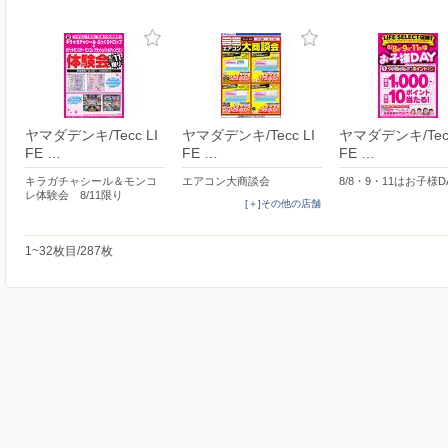
ヤマダデンキ/Tecc LI
ヤマダデンキ/Tecc LI
ヤマダデンキ/Tecc
FE …
FE …
FE …
キラガチャシール＆モンコ
エアコン大商談会
8/8・9・11はお子様D
レ体験会 8/11限り
[＋]その他の店舗
1~32枚目/287枚