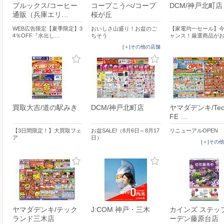
ブルックス/コーヒー
コープこうべ/コープ
DCM/神戸北町店
通販（兵庫エリ…
桜が丘
WEB広告限定【夏季限定】3
おいしさ山盛り！お盆のご
【家電均一セール】
4％OFF『水出し…
ちそう
ャンス！厳選商品が
[＋]その他の店舗
買取大吉/道の駅みき
DCM/神戸北町店
ヤマダデンキ/Tecc
FE …
【3日間限定！】大買取フェ
お盆SALE!（8月6日～8月17
リニューアルOPEN
ア
日）
[＋]その
ヤマダデンキ/テック
J:COM 神戸・三木
カインズ ステッ
ランド三木店
ーデン藤原台店