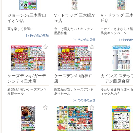
ジョーシン/三木青山
V・ドラッグ 三木緑が
V・ドラッグ 三
イオン店
丘店
丘店
夏を楽しく快適に！
今こそ揃えたい！キッチン
ニオイにさよなら！
用品特集
防臭キャンペーン
[＋]その他の店舗
[＋]その他の店舗
[＋]その
ケーズデンキ/ガーデ
ケーズデンキ/西神戸
カインズ ステッ
ンシティ垂水店
店
ーデン藤原台店
新製品が安いケーズデンキ_
新製品が安いケーズデンキ_
冷たいまま持ち運べ
夏得セール
夏得セール
ィック氷のう
[＋]その他の店舗