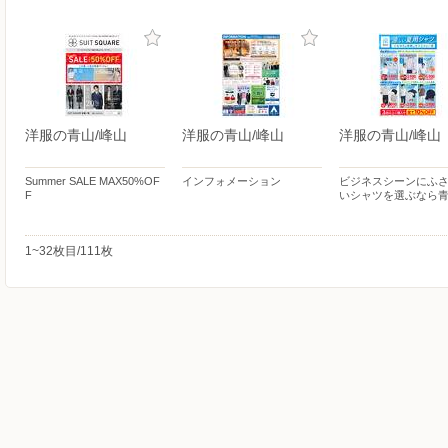
洋服の青山/峰山
洋服の青山/峰山
洋服の青山/峰山
Summer SALE MAX50%OF
インフォメーション
ビジネスシーンにふ
F
いシャツを選ぶなら
1~32枚目/111枚