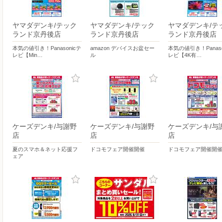
ヤマダデンキ/テック
ヤマダデンキ/テック
ヤマダデンキ/テ
ランド京丹後店
ランド京丹後店
ランド京丹後店
本気の値引き！Panasonicテ
amazon デバイスお盆セー
本気の値引き！Panaso
レビ【Min…
ル
レビ【4K有…
ケーズデンキ/与謝野
ケーズデンキ/与謝野
ケーズデンキ/与
店
店
店
夏のスマホ＆ネット応援フ
ドコモフェア開催開催
ドコモフェア開催開
ェア