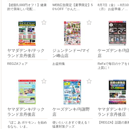
【総額5,000円オフ！】健康
WEB広告限定【夏季限定】5
8月7日（金）～8月10
的で美味しい宅配…
0％OFF『かんた…
（月） お盆準備 ／…
ヤマダデンキ/テック
ジュンテンドー/マイ
ケーズデンキ/与
ランド京丹後店
ン峰山店
店
REGZAフェア
お盆特集
ReFaで毎日のケアを
上質に！
ヤマダデンキ/テック
ケーズデンキ/与謝野
ヤマダデンキ/テ
ランド京丹後店
店
ランド京丹後店
『ぽこ あ ポケモン』を始め
使いたいときすぐ使える！
【REGZA】話題の新
るなら、いま。
猛暑対策グッズ