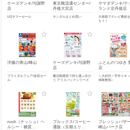
ケーズデンキ/与謝野
東京靴流通センター/
ヤマダデンキ/テ
店
丹後大宮店
ランド京丹後店
UQサマーセール
サンダルまとめ買い
大画面でテレビ番組
もう！
洋服の青山/峰山
ケーズデンキ/与謝野
ふとんのつゆき 
店
店
ブライダルフェア/改装セー
魔法瓶構造で持ち運ぶ氷の
＼大好評／手作りキ
ル
う アイスパックシリーズ
体験教室♪
nosh（ナッシュ）ヘ
ブルックス/コーヒー
フレッシュバザー
ルシー・糖質…
通販（京都エリ…
峰山パーク店