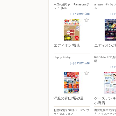
本気の値引き！Panasonicテ
amazon デバ
レビ【Min…
ル
[＋]その他の店舗
[＋
エディオン/堺店
エディオン/
Happy Friday
RGB Mini LE
場
[＋]その他の店舗
[＋
洋服の青山/堺砂道
ケーズデンキ
小野店
お盆特別号/夏物バーゲン/ブ
魔法瓶構造で持
ライダルフェア
う アイスパック