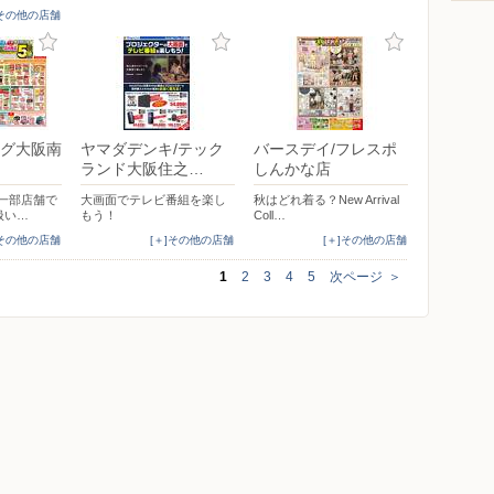
]その他の店舗
グ大阪南
ヤマダデンキ/テック
バースデイ/フレスポ
ランド大阪住之…
しんかな店
※一部店舗で
大画面でテレビ番組を楽し
秋はどれ着る？New Arrival
扱い…
もう！
Coll…
]その他の店舗
[＋]その他の店舗
[＋]その他の店舗
1
2
3
4
5
次ページ
＞