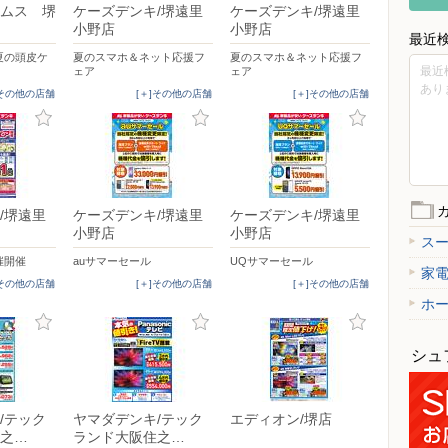
ムス 堺
ケーズデンキ/堺遠里
ケーズデンキ/堺遠里
小野店
小野店
最近
夏の頭皮ケ
夏のスマホ＆ネット応援フ
夏のスマホ＆ネット応援フ
最近
ェア
ェア
あり
]その他の店舗
[＋]その他の店舗
[＋]その他の店舗
/堺遠里
ケーズデンキ/堺遠里
ケーズデンキ/堺遠里
小野店
小野店
ス
催開催
auサマーセール
UQサマーセール
家
]その他の店舗
[＋]その他の店舗
[＋]その他の店舗
ホ
シュ
/テック
ヤマダデンキ/テック
エディオン/堺店
之…
ランド大阪住之…