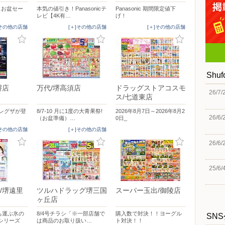
イスお盆セー
本気の値引き！Panasonicテ
Panasonic 期間限定値下
レビ【4K有…
げ！
]その他の店舗
[＋]その他の店舗
[＋]その他の店舗
Shu
堺店
万代/堺高須店
ドラッグストアコスモ
26/7/
ス/七道東店
D新レグザが登
8/7-10 月に1度の大青果祭!
2026年8月7日～2026年8月2
26/6/
（お盆準備）…
0日_
]その他の店舗
[＋]その他の店舗
26/6/
25/6/
/堺遠里
ツルハドラッグ堺三国
スーパー玉出/御陵店
ヶ丘店
ち運ぶ氷の
8/4号チラシ「※一部店舗で
購入数で対決！！ヨーグル
SN
シリーズ
は商品のお取り扱い…
ト対決！！