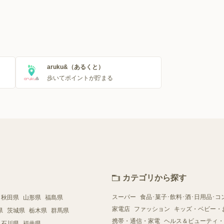
aruku&（あるくと）
歩いてポイントが貯まる
カテゴリから探す
スーパー
食品･菓子･飲料･酒･日用品･コ
秋田県
山形県
福島県
家電店
ファッション
キッズ・ベビー・
県
茨城県
栃木県
群馬県
携帯・通信・家電
ヘルス＆ビューティ・
石川県
福井県