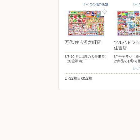
[＋]その他の店舗
[＋
万代/住吉沢之町店
ツルハドラッ
住吉店
8/7-10 月に1度の大青果祭!
8/4号チラシ「
（お盆準備）
は商品のお取り
[＋
1~32枚目/352枚