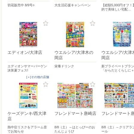
切花販売中 8/9号○
大生活応援キャンペーン
【総額5,000円オフ
的で美味しい宅配…
エディオン/大津店
ウエルシア/大津木の
ウエルシア/大津
岡店
岡店
エディオンサマーバーゲン
栄養ドリンク
新プライベートブラ
決算夏フェス!
「からだとくらしに＋
[＋]その他の店舗
ケーズデンキ/西大津
フレンドマート唐崎店
フレンドマート
店
熱中症リスクをアラーム音
8/8（土）～はとっぴーのお
8/8（土）～クリアラ
でお知らせ
たんじょうび
ール