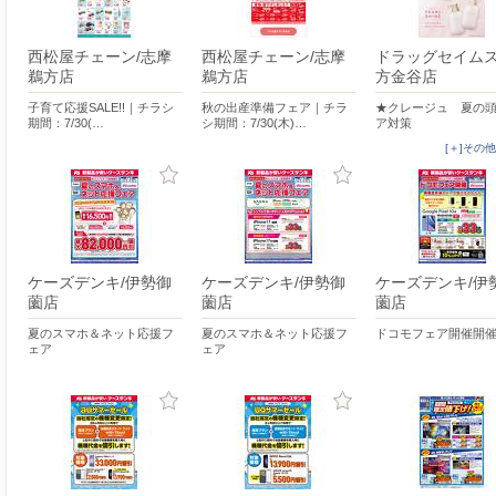
西松屋チェーン/志摩
西松屋チェーン/志摩
ドラッグセイム
鵜方店
鵜方店
方金谷店
子育て応援SALE!!｜チラシ
秋の出産準備フェア｜チラ
★クレージュ 夏の
期間：7/30(…
シ期間：7/30(木)…
ア対策
[＋]その
ケーズデンキ/伊勢御
ケーズデンキ/伊勢御
ケーズデンキ/伊
薗店
薗店
薗店
夏のスマホ＆ネット応援フ
夏のスマホ＆ネット応援フ
ドコモフェア開催開
ェア
ェア