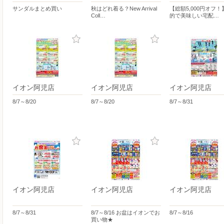
サンダルまとめ買い
秋はどれ着る？New Arrival
【総額5,000円オフ
Coll…
的で美味しい宅配…
イオン阿児店
イオン阿児店
イオン阿児店
8/7～8/20
8/7～8/20
8/7～8/31
イオン阿児店
イオン阿児店
イオン阿児店
8/7～8/31
8/7～8/16 お盆はイオンでお
8/7～8/16
買い物★