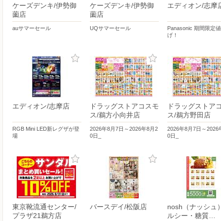
ケーズデンキ/伊勢御
ケーズデンキ/伊勢御
エディオン/志摩
薗店
薗店
auサマーセール
UQサマーセール
Panasonic 期間限定
げ！
エディオン/志摩店
ドラッグストアコスモ
ドラッグストア
ス/鵜方小向井店
ス/鵜方野田店
RGB Mini LED新レグザが登
2026年8月7日～2026年8月2
2026年8月7日～2026
場
0日_
0日_
東京靴流通センター/
バースデイ/松阪店
nosh（ナッシュ
プラザ21鵜方店
ルシー・糖質…