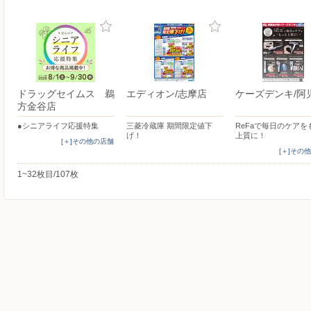
ドラッグセイムス 鵜
エディオン/志摩店
ケーズデンキ/阿
方金谷店
●シニアライフ応援特集
三菱冷蔵庫 期間限定値下
ReFaで毎日のケアを
げ！
上質に！
[＋]その他の店舗
[＋]その
1~32枚目/107枚