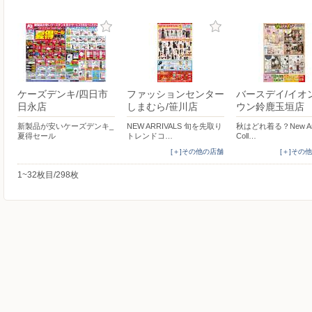
ケーズデンキ/四日市
ファッションセンター
バースデイ/イオ
日永店
しまむら/笹川店
ウン鈴鹿玉垣店
新製品が安いケーズデンキ_
NEW ARRIVALS 旬を先取り
秋はどれ着る？New Arr
夏得セール
トレンドコ…
Coll…
[＋]その他の店舗
[＋]その
1~32枚目/298枚