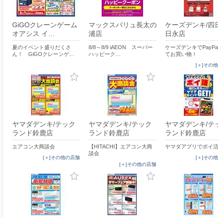
GiGOクレーンゲーム
マックスバリュ長太の
ケーズデンキ/四
オアシス イ…
浦店
日永店
夏のイベント盛りだくさ
8/8～8/9 iAEON スーパー
ケーズデンキでPayP
ん！ GiGOクレーンゲ…
ハッピーク…
てお買い物！
[＋]その
ヤマダデンキ/テック
ヤマダデンキ/テック
ヤマダデンキ/テ
ランド鈴鹿店
ランド鈴鹿店
ランド鈴鹿店
エアコン大商談会
【HITACHI】エアコン大商
ヤマダアプリでポイ
談会
[＋]その他の店舗
[＋]その
[＋]その他の店舗