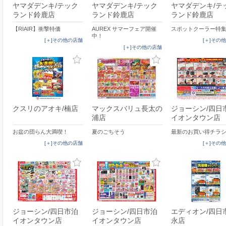
ヤマダデンキ/テック
ヤマダデンキ/テック
ヤマダデンキ/テ
ランド鈴鹿店
ランド鈴鹿店
ランド鈴鹿店
【RIAIR】衝撃特価
AUREX サマーフェア開催
スポットクーラー特
中！
[＋]その他の店舗
[＋]その
[＋]その他の店舗
クスリのアオキ/楠店
マックスバリュ長太の
ジョーシン/四日
浦店
イオンタウン店
お盆の団らん大満喫！
夏のごちそう
最新のお買い得チラシ
[＋]その他の店舗
[＋]その
ジョーシン/四日市泊
ジョーシン/四日市泊
エディオン/四日
イオンタウン店
イオンタウン店
永店