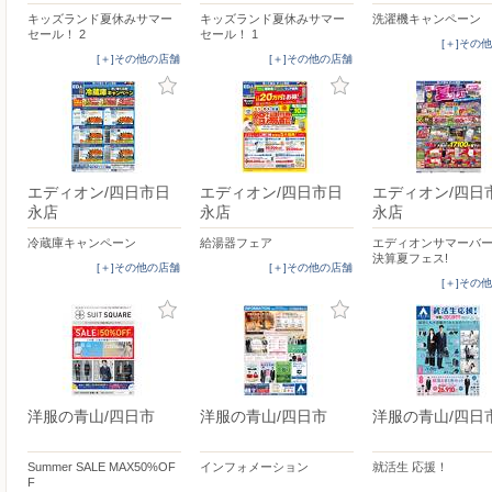
キッズランド夏休みサマー
キッズランド夏休みサマー
洗濯機キャンペーン
セール！ 2
セール！ 1
[＋]その
[＋]その他の店舗
[＋]その他の店舗
エディオン/四日市日
エディオン/四日市日
エディオン/四日
永店
永店
永店
冷蔵庫キャンペーン
給湯器フェア
エディオンサマーバ
決算夏フェス!
[＋]その他の店舗
[＋]その他の店舗
[＋]その
洋服の青山/四日市
洋服の青山/四日市
洋服の青山/四日
Summer SALE MAX50%OF
インフォメーション
就活生 応援！
F