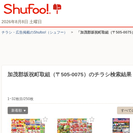
2026年8月8日 土曜日
チラシ・​広告掲載の​Shufoo!​（シュフー）
>
「加茂郡坂祝町取組（〒505-007
加茂郡坂祝町取組（〒505-0075）のチラシ検索結果
1~32枚目/250枚
新着順
すべて