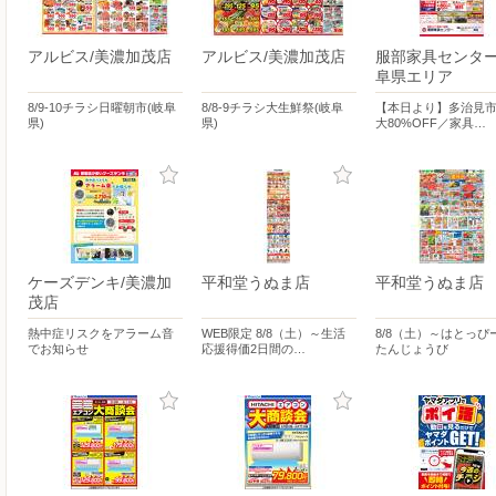
アルビス/美濃加茂店
アルビス/美濃加茂店
服部家具センター
阜県エリア
8/9-10チラシ日曜朝市(岐阜
8/8-9チラシ大生鮮祭(岐阜
【本日より】多治見市
県)
県)
大80%OFF／家具…
ケーズデンキ/美濃加
平和堂うぬま店
平和堂うぬま店
茂店
熱中症リスクをアラーム音
WEB限定 8/8（土）～生活
8/8（土）～はとっぴ
でお知らせ
応援得価2日間の…
たんじょうび