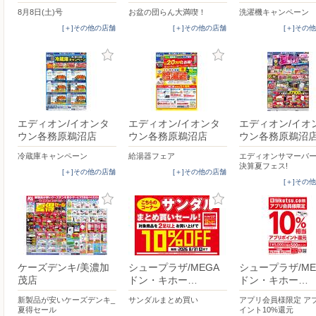
8月8日(土)号
お盆の団らん大満喫！
洗濯機キャンペーン
[＋]その他の店舗
[＋]その他の店舗
[＋]その
エディオン/イオンタ
エディオン/イオンタ
エディオン/イオ
ウン各務原鵜沼店
ウン各務原鵜沼店
ウン各務原鵜沼
冷蔵庫キャンペーン
給湯器フェア
エディオンサマーバ
決算夏フェス!
[＋]その他の店舗
[＋]その他の店舗
[＋]その
ケーズデンキ/美濃加
シュープラザ/MEGA
シュープラザ/ME
茂店
ドン・キホー…
ドン・キホー…
新製品が安いケーズデンキ_
サンダルまとめ買い
アプリ会員様限定 ア
夏得セール
イント10%還元