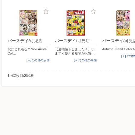
バースデイ/可児店
バースデイ/可児店
バースデイ/可児
秋はどれ着る？New Arrival
【夏物値下しました！】い
Autumn Trend Collect
Coll…
ますぐ使える夏物がお買…
[＋]その
[＋]その他の店舗
[＋]その他の店舗
1~32枚目/250枚