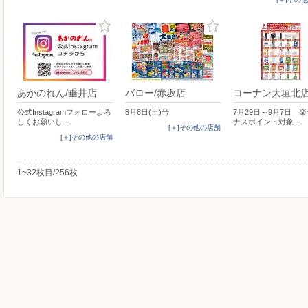
あかのれん/垂井店
バロー/赤坂店
コーナン大垣北
公式Instagramフォローよろ
8月8日(土)号
7月29日～9月7日 
しくお願いし…
ナスポイント対象…
[＋]その他の店舗
[＋]その他の店舗
1~32枚目/256枚