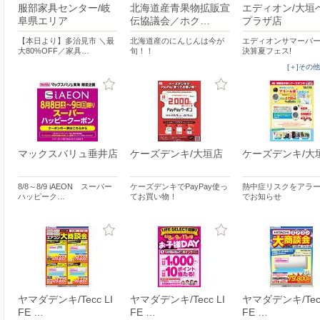
服部家具センター/岐
北海道産青果物拡販宣
エディオン/大垣
阜県エリア
伝協議会／ホク…
プラザ店
【本日より】多治見市 ＼最
北海道産のにんじんは今が
エディオンサマーバ
大80%OFF／家具…
旬！！
決算夏フェス!
[＋]その
マックスバリュ垂井店
ケーズデンキ/大垣店
ケーズデンキ/大
8/8～8/9 iAEON スーパー
ケーズデンキでPayPay使っ
熱中症リスクをアラ
ハッピーク…
てお買い物！
でお知らせ
ヤマダデンキ/Tecc LI
ヤマダデンキ/Tecc LI
ヤマダデンキ/Tecc
FE …
FE …
FE …