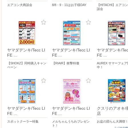
エアコン大商談会
8/8・9・11はお子様DAY
【HITACHI】エアコ
談会
ヤマダデンキ/Tecc LI
ヤマダデンキ/Tecc LI
ヤマダデンキ/Tecc
FE …
FE …
FE …
【SHOKZ】同時購入キャン
【RIAIR】衝撃特価
AUREX サマーフェ
ペーン
中！
ヤマダデンキ/Tecc LI
ヤマダデンキ/Tecc LI
クスリのアオキ/
FE …
FE …
店
スポットクーラー特集
メルちゃんうちわプレゼン
お盆の団らん大満喫
ト！
[＋]その