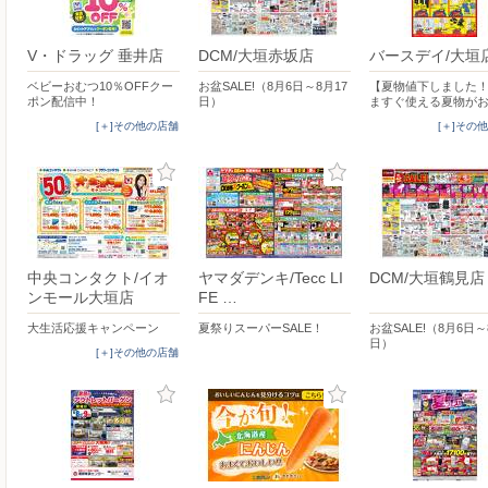
V・ドラッグ 垂井店
DCM/大垣赤坂店
バースデイ/大垣
ベビーおむつ10％OFFクー
お盆SALE!（8月6日～8月17
【夏物値下しました
ポン配信中！
日）
ますぐ使える夏物が
[＋]その他の店舗
[＋]その
中央コンタクト/イオ
ヤマダデンキ/Tecc LI
DCM/大垣鶴見店
ンモール大垣店
FE …
大生活応援キャンペーン
夏祭りスーパーSALE！
お盆SALE!（8月6日～
日）
[＋]その他の店舗