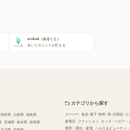
aruku&（あるくと）
歩いてポイントが貯まる
カテゴリから探す
スーパー
食品･菓子･飲料･酒･日用品･コ
秋田県
山形県
福島県
家電店
ファッション
キッズ・ベビー・
県
茨城県
栃木県
群馬県
携帯・通信・家電
ヘルス＆ビューティ・
石川県
福井県