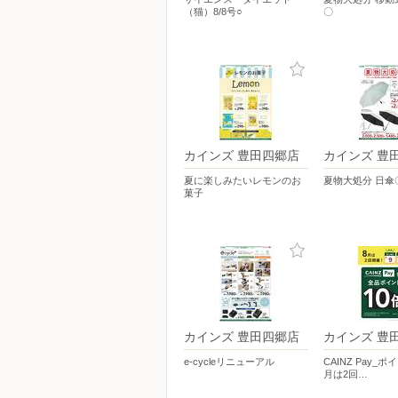
（猫）8/8号○
〇
カインズ 豊田四郷店
カインズ 豊
夏に楽しみたいレモンのお
夏物大処分 日傘
菓子
カインズ 豊田四郷店
カインズ 豊
e-cycleリニューアル
CAINZ Pay_ポ
月は2回…