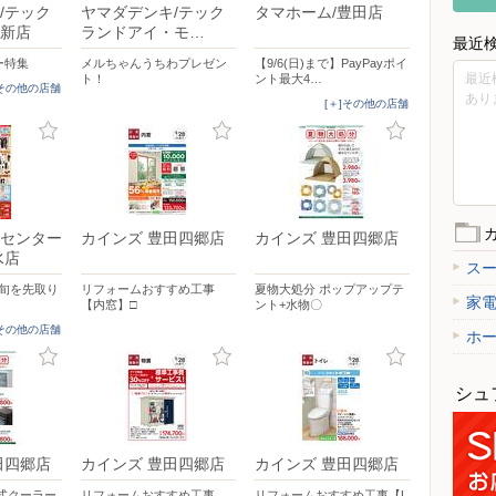
/テック
ヤマダデンキ/テック
タマホーム/豊田店
新店
ランドアイ・モ…
最近
ー特集
メルちゃんうちわプレゼン
【9/6(日)まで】PayPayポイ
最近
ト！
ント最大4…
]その他の店舗
あり
[＋]その他の店舗
センター
カインズ 豊田四郷店
カインズ 豊田四郷店
水店
ス
S 旬を先取り
リフォームおすすめ工事
夏物大処分 ポップアップテ
家
【内窓】□
ント+水物〇
]その他の店舗
ホ
シュ
田四郷店
カインズ 豊田四郷店
カインズ 豊田四郷店
式クーラー
リフォームおすすめ工事
リフォームおすすめ工事【L