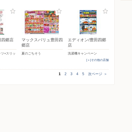
田四郷店
マックスバリュ豊田四
エディオン/豊田四郷
郷店
店
ャツ+スリッ
夏のごちそう
洗濯機キャンペーン
[＋]その他の店舗
1
2
3
4
5
次ページ
＞