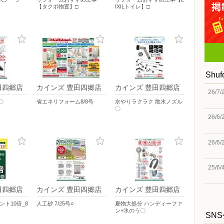
【タクボ物置】□
IXILトイレ】□
Shu
田四郷店
カインズ 豊田四郷店
カインズ 豊田四郷店
26/7/
〇
省エネリフォーム8/8号
水やりラクラク 散水ノズル
〇
26/6/
26/6/
25/6/
田四郷店
カインズ 豊田四郷店
カインズ 豊田四郷店
イント10倍_8
人工砂 7/25号○
夏物大処分 ハンディーファ
ン+氷のう〇
SN