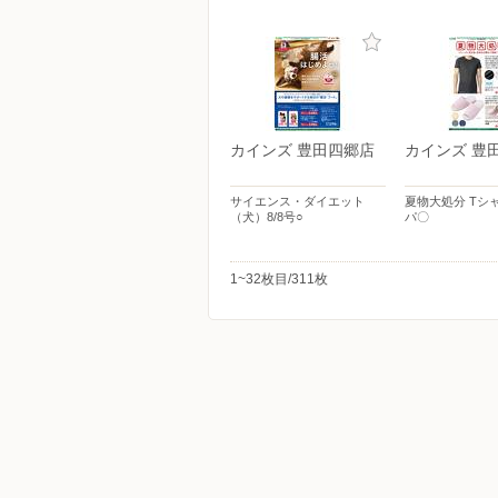
カインズ 豊田四郷店
カインズ 豊
サイエンス・ダイエット
夏物大処分 Tシ
（犬）8/8号○
パ〇
1~32枚目/311枚