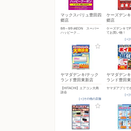
マックスバリュ豊田四
ケーズデンキ
郷店
郷店
8/8～8/9 iAEON スーパー
ケーズデンキでPa
ハッピーク…
てお買い物！
[＋
ヤマダデンキ/テック
ヤマダデンキ
ランド豊田東新店
ランド豊田東
【HITACHI】エアコン大商
ヤマダアプリで
談会
[＋
[＋]その他の店舗