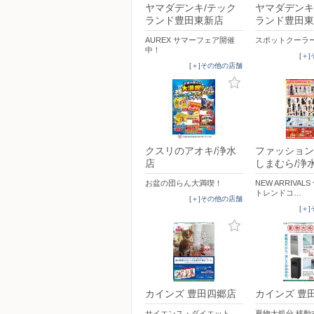
ヤマダデンキ/テック
ヤマダデンキ
ランド豊田東新店
ランド豊田東
AUREX サマーフェア開催
スポットクーラ
中！
[＋
[＋]その他の店舗
クスリのアオキ/浄水
ファッション
店
しまむら/浄
お盆の団らん大満喫！
NEW ARRIVAL
トレンドコ…
[＋]その他の店舗
[＋
カインズ 豊田四郷店
カインズ 豊
サイエンス・ダイエット
夏物大処分 移動