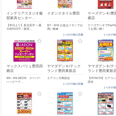
インテリアスタジオ服
イオンスタイル豊田
ケーズデンキ/豊
部家具センター…
郷店
【本日より】多治見市 ＼最
8/7～8/16 お盆はイオンでお
ケーズデンキでPayP
大80%OFF／家具…
買い物★
てお買い物！
[＋]その他の店舗
[＋]その
マックスバリュ豊田四
ヤマダデンキ/テック
ヤマダデンキ/テ
郷店
ランド豊田東新店
ランド豊田東新
8/8～8/9 iAEON スーパー
エアコン大商談会
【HITACHI】エアコ
ハッピーク…
談会
[＋]その他の店舗
[＋]その