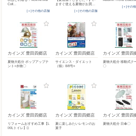
Coll…
ますぐ使える夏物がお買…
[＋]その
[＋]その他の店舗
[＋]その他の店舗
カインズ 豊田四郷店
カインズ 豊田四郷店
カインズ 豊田四
夏物大処分 ポップアップテ
サイエンス・ダイエット
夏物大処分 移動式ク
ント+水物〇
（猫）8/8号○
〇
カインズ 豊田四郷店
カインズ 豊田四郷店
カインズ 豊田四
リフォームおすすめ工事【L
夏に楽しみたいレモンのお
夏物大処分 日傘〇
IXILトイレ】□
菓子