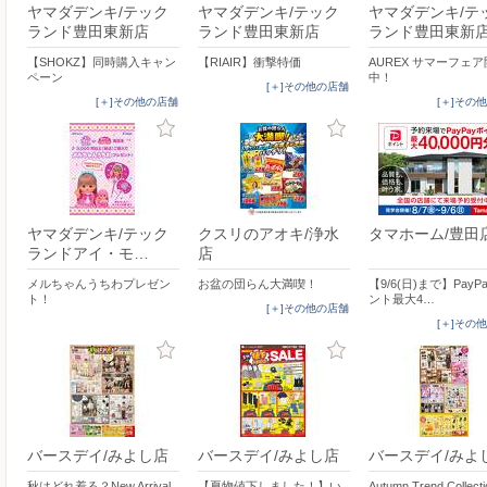
ヤマダデンキ/テック
ヤマダデンキ/テック
ヤマダデンキ/テ
ランド豊田東新店
ランド豊田東新店
ランド豊田東新
【SHOKZ】同時購入キャン
【RIAIR】衝撃特価
AUREX サマーフェ
ペーン
中！
[＋]その他の店舗
[＋]その他の店舗
[＋]その
ヤマダデンキ/テック
クスリのアオキ/浄水
タマホーム/豊田
ランドアイ・モ…
店
メルちゃんうちわプレゼン
お盆の団らん大満喫！
【9/6(日)まで】PayP
ト！
ント最大4…
[＋]その他の店舗
[＋]その
バースデイ/みよし店
バースデイ/みよし店
バースデイ/みよ
秋はどれ着る？New Arrival
【夏物値下しました！】い
Autumn Trend Collect