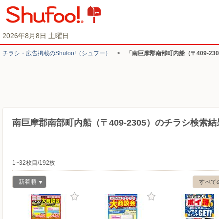
2026年8月8日 土曜日
チラシ・​広告掲載の​Shufoo!​（シュフー）
>
「南巨摩郡南部町内船（〒409-2
南巨摩郡南部町内船（〒409-2305）のチラシ検索結
1~32枚目/192枚
新着順
すべて