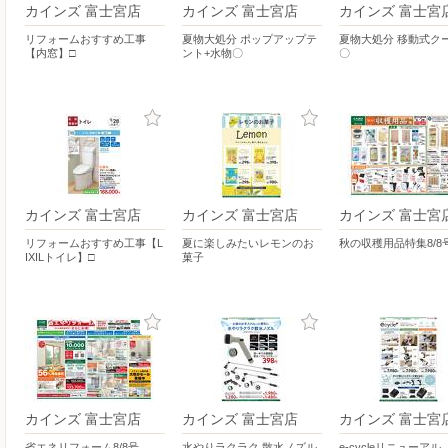
カインズ 富士宮店
カインズ 富士宮店
カインズ 富士宮
リフォームおすすめ工事
夏物大処分 ポップアップテ
夏物大処分 移動式ク
【内窓】□
ント+水物〇
〇
カインズ 富士宮店
カインズ 富士宮店
カインズ 富士宮
リフォームおすすめ工事【L
夏に楽しみたいレモンのお
秋の収穫用品特集8/8
IXILトイレ】□
菓子
カインズ 富士宮店
カインズ 富士宮店
カインズ 富士宮
省エネリフォーム8/8号
水やりラクラク 散水ノズル
e-cycleリニューアル