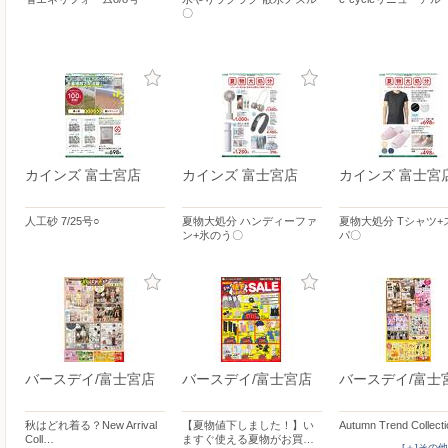
〇
カインズ 富士宮店
カインズ 富士宮店
カインズ 富士宮
人工砂 7/25号○
夏物大処分 ハンディーファ
夏物大処分 Tシャツ+
ン+氷のう〇
パ〇
バースデイ/富士宮店
バースデイ/富士宮店
バースデイ/富士
秋はどれ着る？New Arrival
【夏物値下しました！】い
Autumn Trend Collect
Coll…
ますぐ使える夏物がお買…
[＋]その