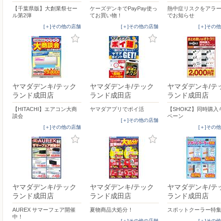
【千葉県版】大創業祭セー
ケーズデンキでPayPay使っ
熱中症リスクをアラ
ル第2弾
てお買い物！
でお知らせ
[＋]その他の店舗
[＋]その他の店舗
[＋]その
ヤマダデンキ/テック
ヤマダデンキ/テック
ヤマダデンキ/テ
ランド成田店
ランド成田店
ランド成田店
【HITACHI】エアコン大商
ヤマダアプリでポイ活
【SHOKZ】同時購入
談会
ペーン
[＋]その他の店舗
[＋]その他の店舗
[＋]その
ヤマダデンキ/テック
ヤマダデンキ/テック
ヤマダデンキ/テ
ランド成田店
ランド成田店
ランド成田店
AUREX サマーフェア開催
夏物商品大処分！
スポットクーラー特
中！
[＋]その他の店舗
[＋]その