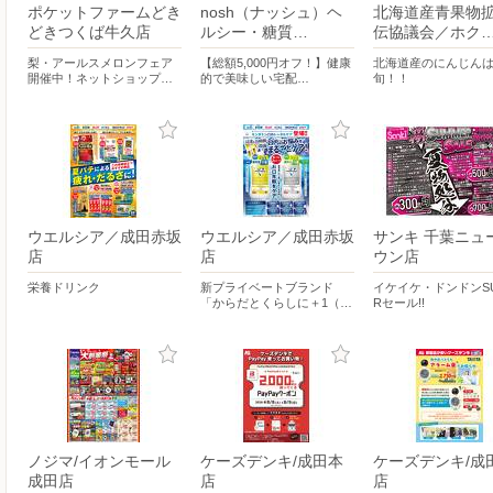
ポケットファームどき
nosh（ナッシュ）ヘ
北海道産青果物
どきつくば牛久店
ルシー・糖質…
伝協議会／ホク
梨・アールスメロンフェア
【総額5,000円オフ！】健康
北海道産のにんじん
開催中！ネットショップ…
的で美味しい宅配…
旬！！
ウエルシア／成田赤坂
ウエルシア／成田赤坂
サンキ 千葉ニュ
店
店
ウン店
栄養ドリンク
新プライベートブランド
イケイケ・ドンドンS
「からだとくらしに＋1（…
Rセール!!
ノジマ/イオンモール
ケーズデンキ/成田本
ケーズデンキ/成
成田店
店
店