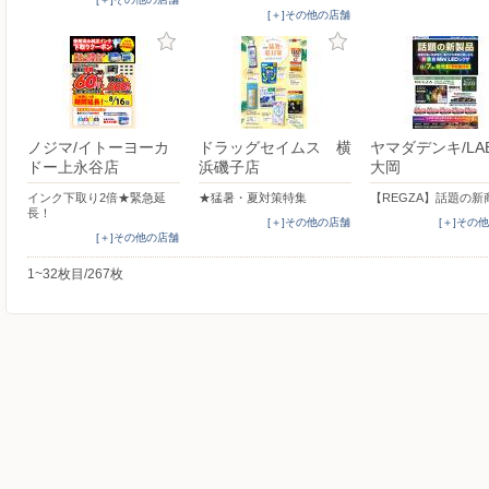
[＋]その他の店舗
ノジマ/イトーヨーカ
ドラッグセイムス 横
ヤマダデンキ/LA
ドー上永谷店
浜磯子店
大岡
インク下取り2倍★緊急延
★猛暑・夏対策特集
【REGZA】話題の新
長！
[＋]その他の店舗
[＋]その
[＋]その他の店舗
1~32枚目/267枚