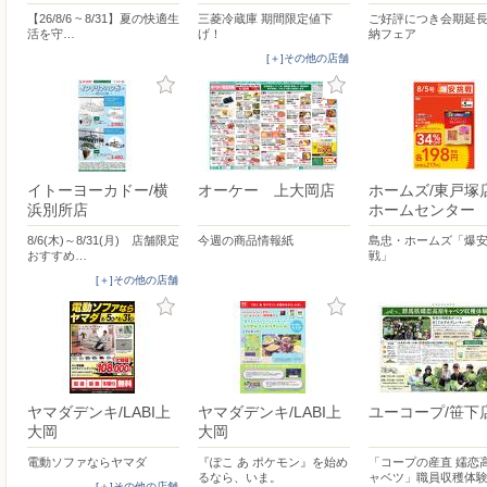
【26/8/6 ~ 8/31】夏の快適生
三菱冷蔵庫 期間限定値下
ご好評につき会期延
活を守…
げ！
納フェア
[＋]その他の店舗
イトーヨーカドー/横
オーケー 上大岡店
ホームズ/東戸
浜別所店
ホームセンター
8/6(木)～8/31(月) 店舗限定
今週の商品情報紙
島忠・ホームズ「爆
おすすめ…
戦」
[＋]その他の店舗
ヤマダデンキ/LABI上
ヤマダデンキ/LABI上
ユーコープ/笹下
大岡
大岡
電動ソファならヤマダ
『ぽこ あ ポケモン』を始め
「コープの産直 嬬恋
るなら、いま。
ャベツ」職員収穫体
[＋]その他の店舗