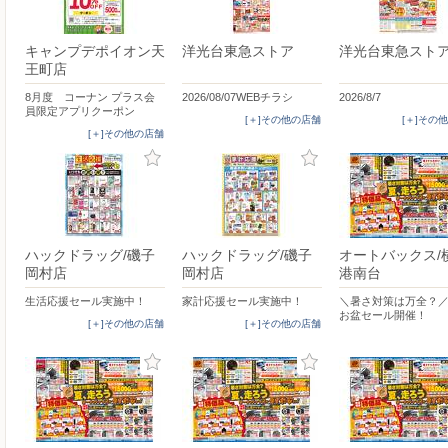
キャンプデポイオン天
洋光台東急ストア
洋光台東急スト
王町店
8月度 コーナン プラス会
2026/08/07WEBチラシ
2026/8/7
員限定アプリクーポン
[＋]その他の店舗
[＋]その
[＋]その他の店舗
ハックドラッグ/磯子
ハックドラッグ/磯子
オートバックス/
岡村店
岡村店
港南台
生活応援セール実施中！
家計応援セール実施中！
＼暑さ対策は万全？
お盆セール開催！
[＋]その他の店舗
[＋]その他の店舗