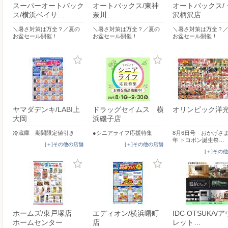
スーパーオートバック
オートバックス/東神
オートバックス/
ス/横浜ベイサ…
奈川
沢柄沢店
＼暑さ対策は万全？／夏の
＼暑さ対策は万全？／夏の
＼暑さ対策は万全？
お盆セール開催！
お盆セール開催！
お盆セール開催！
ヤマダデンキ/LABI上
ドラッグセイムス 横
オリンピック洋
大岡
浜磯子店
冷蔵庫 期間限定値引き
●シニアライフ応援特集
8月6日号 おかげさ
年 トコポン誕生祭…
[＋]その他の店舗
[＋]その他の店舗
[＋]その
ホームズ/東戸塚店
エディオン/横浜曙町
IDC OTSUKA/
ホームセンター
店
レット…