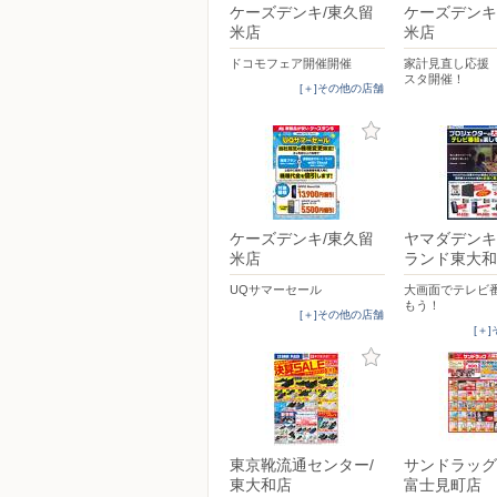
ケーズデンキ/東久留
ケーズデンキ
米店
米店
ドコモフェア開催開催
家計見直し応援 
スタ開催！
[＋]その他の店舗
ケーズデンキ/東久留
ヤマダデンキ
米店
ランド東大和
UQサマーセール
大画面でテレビ
もう！
[＋]その他の店舗
[＋
東京靴流通センター/
サンドラッグ
東大和店
富士見町店