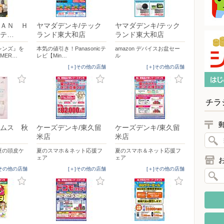
ＡＮ Ｈ
ヤマダデンキ/テック
ヤマダデンキ/テック
テ…
ランド東大和店
ランド東大和店
レンズ』を
本気の値引き！Panasonicテ
amazon デバイスお盆セー
MER…
レビ【Min…
ル
[＋]その他の店舗
[＋]その他の店舗
チラ
ムス 秋
ケーズデンキ/東久留
ケーズデンキ/東久留
米店
米店
夏の頭皮ケ
夏のスマホ＆ネット応援フ
夏のスマホ＆ネット応援フ
ェア
ェア
]その他の店舗
[＋]その他の店舗
[＋]その他の店舗