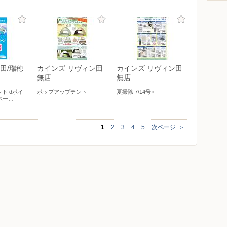
田/瑞穂
カインズ リヴィン田
カインズ リヴィン田
無店
無店
ト dポイ
ポップアップテント
夏掃除 7/14号○
ペー…
1
2
3
4
5
次ページ
＞