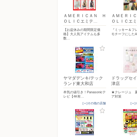
ＡＭＥＲＩＣＡＮ Ｈ
ＡＭＥＲＩＣ
ＯＬＩＣエミテ…
ＯＬＩＣエミ
【お盆休みの期間限定価
『ミッキー＆フ
格】大人気アイテムも多
モチーフにしたA
数…
ヤマダデンキ/テック
ドラッグセイ
ランド東大和店
津店
本気の値引き！Panasonicテ
★クレージュ 
レビ【4K有…
ア対策
[＋]その他の店舗
[＋