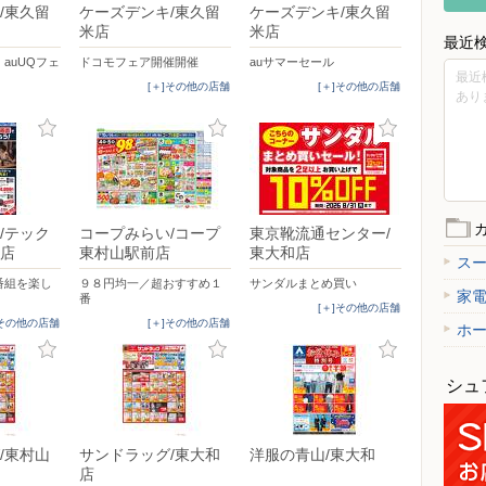
/東久留
ケーズデンキ/東久留
ケーズデンキ/東久留
米店
米店
最近
auUQフェ
ドコモフェア開催開催
auサマーセール
最近
[＋]その他の店舗
[＋]その他の店舗
あり
/テック
コープみらい/コープ
東京靴流通センター/
店
東村山駅前店
東大和店
ス
番組を楽し
９８円均一／超おすすめ１
サンダルまとめ買い
家
番
[＋]その他の店舗
]その他の店舗
[＋]その他の店舗
ホ
シュ
/東村山
サンドラッグ/東大和
洋服の青山/東大和
店