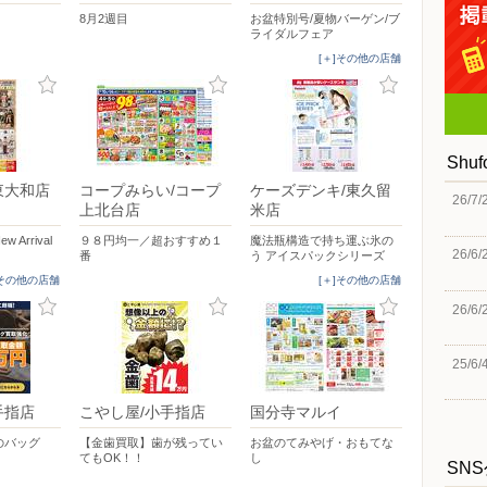
8月2週目
お盆特別号/夏物バーゲン/ブ
ライダルフェア
[＋]その他の店舗
Shu
東大和店
コープみらい/コープ
ケーズデンキ/東久留
26/7/
上北台店
米店
Arrival
９８円均一／超おすすめ１
魔法瓶構造で持ち運ぶ氷の
26/6/
番
う アイスパックシリーズ
]その他の店舗
[＋]その他の店舗
26/6/
25/6/
手指店
こやし屋/小手指店
国分寺マルイ
のバッグ
【金歯買取】歯が残ってい
お盆のてみやげ・おもてな
てもOK！！
し
SN