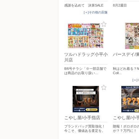
感謝を込めて 決算SALE
8月2週目
[＋]その他の店舗
ツルハドラッグ小平小
バースデイ/
川店
8/6号チラシ「※一部店舗で
秋はどれ着る？New 
は商品のお取り扱い…
Coll…
[＋
こやし屋/小手指店
こやし屋/小
ブランドバッグ買取強化！
朗報！ボロボロ
今こそ、価値ある査定を。
が？？万円に！