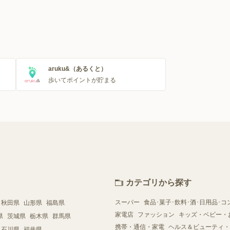
aruku&（あるくと）
歩いてポイントが貯まる
カテゴリから探す
スーパー
食品･菓子･飲料･酒･日用品･コ
秋田県
山形県
福島県
家電店
ファッション
キッズ・ベビー・
県
茨城県
栃木県
群馬県
携帯・通信・家電
ヘルス＆ビューティ・
石川県
福井県