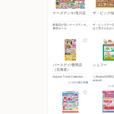
ケーズデンキ/滝川店
ザ・ビッグ/
新製品が安いケーズデンキ_
ザ・ビッグデー/
夏得セール
ほど安さがわか
バースデイ/豊岡店
シュフー
（北海道）
Autumn Trend Collection…
＼Shufoo!25
aruku&…
[＋]その他の店舗
[＋