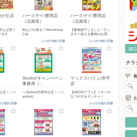
緑が丘店
バースデイ/豊岡店
バースデイ/豊岡店
（北海道）
（北海道）
買えば買う
秋はどれ着る？New Arrival
【夏物値下しました！】い
ります
Coll…
ますぐ使える夏物がお買…
[＋]その他の店舗
[＋]その他の店舗
チラ
Shufoo!キャンペーン
マックスバリュ/赤平
事務局（…
店
周年記念！／☆
＼Shufoo!25周年記念！／☆
【iAEONアプリ】イオンの
aruku&…
なつやすみガッチャ！
]その他の店舗
[＋]その他の店舗