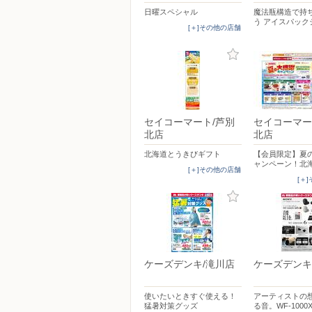
日曜スペシャル
魔法瓶構造で持
う アイスパック
[＋]その他の店舗
セイコーマート/芦別
セイコーマー
北店
北店
北海道とうきびギフト
【会員限定】夏
ャンペーン！北
[＋]その他の店舗
[＋
ケーズデンキ/滝川店
ケーズデンキ
使いたいときすぐ使える！
アーティストの
猛暑対策グッズ
る音。WF-1000