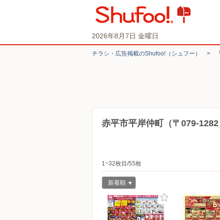
2026年8月7日 金曜日
チラシ・​広告掲載の​Shufoo!​（シュフー）
>
赤平市平岸仲町（〒079-12
1~32枚目/55枚
新着順