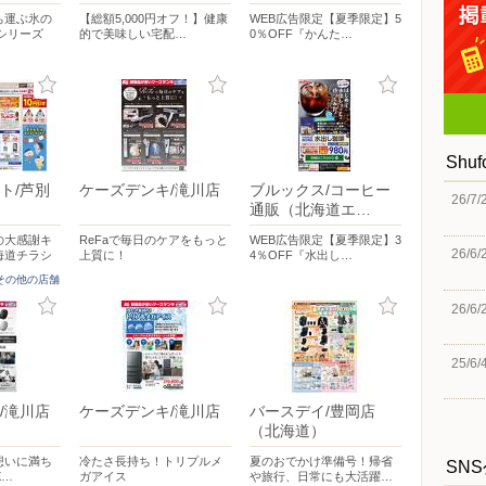
ち運ぶ氷の
【総額5,000円オフ！】健康
WEB広告限定【夏季限定】5
シリーズ
的で美味しい宅配…
0％OFF『かんた…
Shu
ト/芦別
ケーズデンキ/滝川店
ブルックス/コーヒー
26/7/
通販（北海道エ…
の大感謝キ
ReFaで毎日のケアをもっと
WEB広告限定【夏季限定】3
26/6/
海道チラシ
上質に！
4％OFF『水出し…
]その他の店舗
26/6/
25/6/
/滝川店
ケーズデンキ/滝川店
バースデイ/豊岡店
（北海道）
想いに満ち
冷たさ長持ち！トリプルメ
夏のおでかけ準備号！帰省
SN
X…
ガアイス
や旅行、日常にも大活躍…