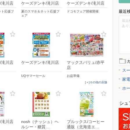
/滝川店
ケーズデンキ/滝川店
ケーズデンキ/滝川店
最近
ット応援フ
夏のスマホ＆ネット応援フ
ドコモフェア開催開催
ェア
最近
あり
/滝川店
ケーズデンキ/滝川店
マックスバリュ/赤平
店
ス
UQサマーセール
お盆準備
家
[＋]その他の店舗
ホ
シュ
/滝川店
nosh（ナッシュ）ヘ
ブルックス/コーヒー
ルシー・糖質…
通販（北海道エ…