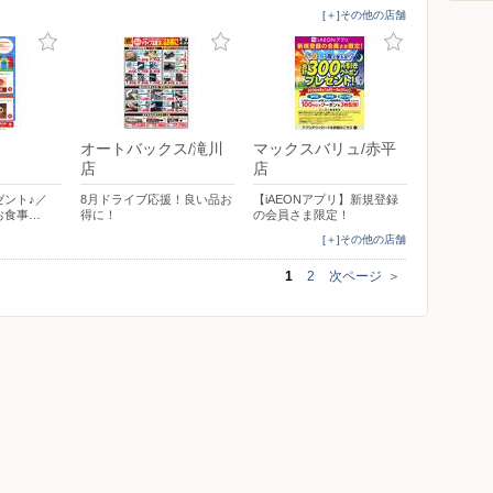
[＋]その他の店舗
オートバックス/滝川
マックスバリュ/赤平
店
店
ゼント♪／
8月ドライブ応援！良い品お
【iAEONアプリ】新規登録
お食事…
得に！
の会員さま限定！
[＋]その他の店舗
1
2
次ページ
＞