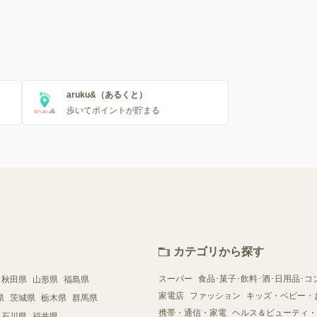
aruku&（あるくと）
歩いてポイントが貯まる
カテゴリから探す
スーパー
食品･菓子･飲料･酒･日用品･コ
秋田県
山形県
福島県
家電店
ファッション
キッズ・ベビー・
県
茨城県
栃木県
群馬県
携帯・通信・家電
ヘルス＆ビューティ・
石川県
福井県