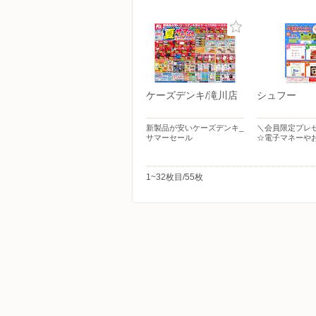
ケーズデンキ/滝川店
シュフー
新製品が安いケーズデンキ_
＼会員限定プレ
サマーセール
☆電子マネーや
1~32枚目/55枚