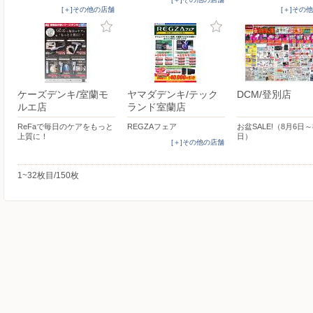
[＋]その他の店舗
[＋]その
ケーズデンキ/室蘭モ
ヤマダデンキ/テック
DCM/登別店
ルエ店
ランド室蘭店
ReFaで毎日のケアをもっと
REGZAフェア
お盆SALE!（8月6日～
上質に！
日）
[＋]その他の店舗
1~32枚目/150枚