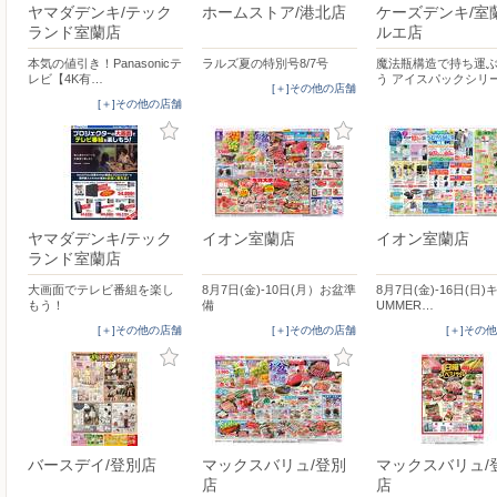
ヤマダデンキ/テック
ホームストア/港北店
ケーズデンキ/室
ランド室蘭店
ルエ店
本気の値引き！Panasonicテ
ラルズ夏の特別号8/7号
魔法瓶構造で持ち運
レビ【4K有…
う アイスパックシリ
[＋]その他の店舗
[＋]その他の店舗
ヤマダデンキ/テック
イオン室蘭店
イオン室蘭店
ランド室蘭店
大画面でテレビ番組を楽し
8月7日(金)-10日(月）お盆準
8月7日(金)-16日(日)
もう！
備
UMMER…
[＋]その他の店舗
[＋]その他の店舗
[＋]その
バースデイ/登別店
マックスバリュ/登別
マックスバリュ/
店
店