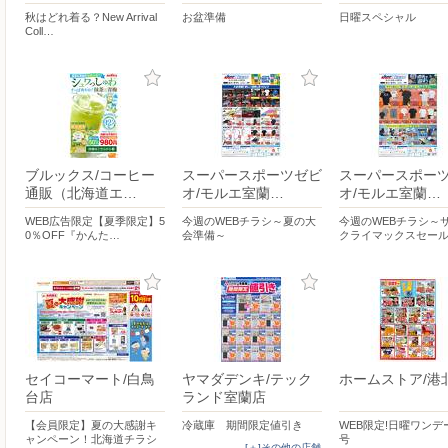
秋はどれ着る？New Arrival
お盆準備
日曜スペシャル
Coll…
ブルックス/コーヒー
スーパースポーツゼビ
スーパースポー
通販（北海道エ…
オ/モルエ室蘭…
オ/モルエ室蘭…
WEB広告限定【夏季限定】5
今週のWEBチラシ～夏の大
今週のWEBチラシ～
0％OFF『かんた…
会準備～
クライマックスセー
セイコーマート/白鳥
ヤマダデンキ/テック
ホームストア/港
台店
ランド室蘭店
【会員限定】夏の大感謝キ
冷蔵庫 期間限定値引き
WEB限定!日曜ワンデー
ャンペーン！北海道チラシ
号
[＋]その他の店舗