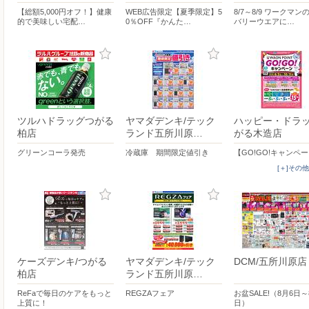
【総額5,000円オフ！】健康
WEB広告限定【夏季限定】5
8/7～8/9 ワークマン
的で美味しい宅配…
0％OFF『かんた…
バリーウエアに…
ツルハドラッグつがる
ヤマダデンキ/テック
ハッピー・ドラ
柏店
ランド五所川原…
がる木造店
グリーンコーラ発売
冷蔵庫 期間限定値引き
【GO!GO!キャンペ
[＋]その
ケーズデンキ/つがる
ヤマダデンキ/テック
DCM/五所川原店
柏店
ランド五所川原…
ReFaで毎日のケアをもっと
REGZAフェア
お盆SALE!（8月6日～
上質に！
日）