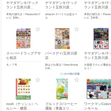
ヤマダデンキ/テック
ヤマダデンキ/テック
ヤマダデンキ/テ
ランド五所川原…
ランド五所川原…
ランド五所川原
本気の値引き！Panasonicテ
amazon デバイスお盆セー
本気の値引き！Panaso
レビ【Min…
ル
レビ【4K有…
スーパードラッグアサ
バースデイ/五所川原
ヤマダデンキ/テ
ヒ柏店
店
ランド五所川原
８／７号
秋はどれ着る？New Arrival
大画面でテレビ番組
Coll…
もう！
[＋]その他の店舗
nosh（ナッシュ）ヘ
ブルックス/コーヒー
ワークマンColor
ルシー・糖質…
通販（青森エリ…
ンモール…