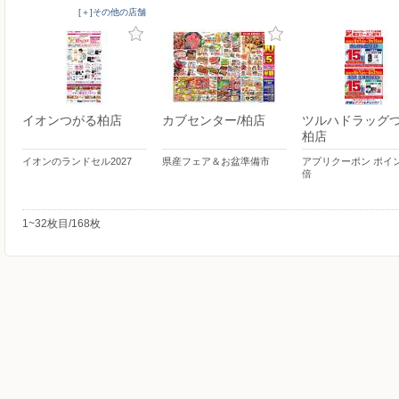
[＋]その他の店舗
イオンつがる柏店
カブセンター/柏店
ツルハドラッグ
柏店
イオンのランドセル2027
県産フェア＆お盆準備市
アプリクーポン ポイン
倍
1~32枚目/168枚